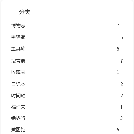
分类
博物志
7
密语瓶
5
工具箱
5
授言册
7
收藏夹
1
日记本
2
时间轴
2
稿件夹
1
绝界行
3
藏图馆
5