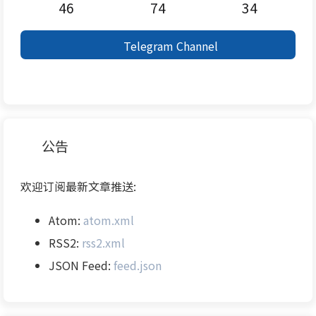
46
74
34
Telegram Channel
公告
欢迎订阅最新文章推送:
Atom:
atom.xml
RSS2:
rss2.xml
JSON Feed:
feed.json