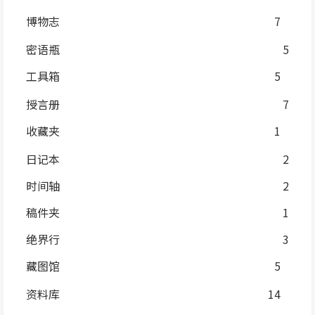
博物志
7
密语瓶
5
工具箱
5
授言册
7
收藏夹
1
日记本
2
时间轴
2
稿件夹
1
绝界行
3
藏图馆
5
资料库
14