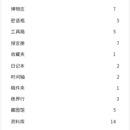
博物志
7
密语瓶
5
工具箱
5
授言册
7
收藏夹
1
日记本
2
时间轴
2
稿件夹
1
绝界行
3
藏图馆
5
资料库
14