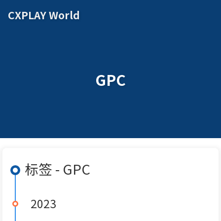
CXPLAY World
GPC
标签 - GPC
2023