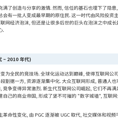
充满了创造与分享的激情. 然而, 信任的基石也埋下了隐患,
 总会有一批人变成最早期的原住民. 这一时代由风险投资
联网经济泡沫, 但还是让很多后世的巨头在泡沫之中成长起
.
 ~ 2010 年代)
变为全民的竞技场. 全球化运动达到巅峰, 使得互联网公
段割据一方, 资源逐渐集中化. 大众互联网形成, 普通人
, 竞争变得异常激烈. 新生代互联网公司崛起, 它们不再
建自己的商业帝国, 形成了坚不可摧的 "数字城墙", 互联
性变化, 由 PGC 逐渐被 UGC 取代, 社交媒体和视