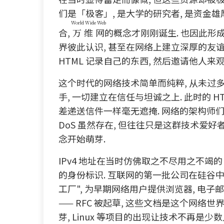
们是「极客」, 是大学的研究者, 是资金
World Wide Web
合,
万维网
的概念才刚刚诞生. 也因此形
界彼此认识, 甚至在网络上建立深厚的友谊
HTML 记录自己的东西, 然后邀请他人来观赏
这个时代的网络技术简单而纯粹, 从未过
手, 一切建立在信任与坦诚之上. 此时的 H
差递送信件一样毫无遮掩. 网络的架构师
DoS 虽然存在, 但往往只是这群技术爱
念开始萌芽.
IPv4 地址在当时仿佛取之不尽用之不竭
的身份标识. 互联网的第一批公司在硅谷中诞
工厂", 为早期网络用户提供浏览器, 电
—— RFC 被起草, 这些文档是这个网络世
芽, Linux 等项目的出现让技术不再是少