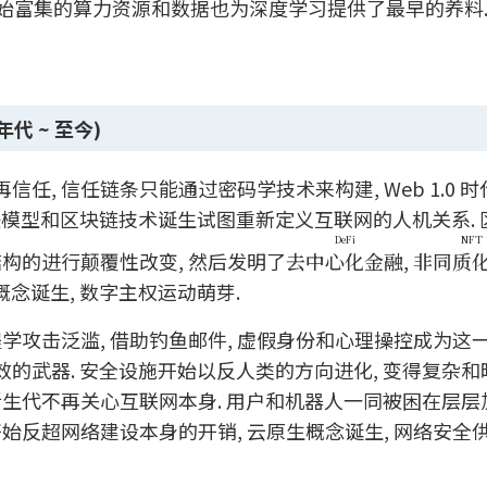
时的开始富集的算力资源和数据也为深度学习提供了最早的养料
年代 ~ 至今)
信任, 信任链条只能通过密码学技术来构建, Web 1.0 
任模型和区块链技术诞生试图重新定义互联网的人机关系. 
DeFi
NFT
构的进行颠覆性改变, 然后发明了
去中心化金融
,
非同质
概念诞生, 数字主权运动萌芽.
学攻击泛滥, 借助钓鱼邮件, 虚假身份和心理操控成为这
武器. 安全设施开始以反人类的方向进化, 变得复杂和晦
新生代不再关心互联网本身. 用户和机器人一同被困在层层
始反超网络建设本身的开销, 云原生概念诞生, 网络安全供