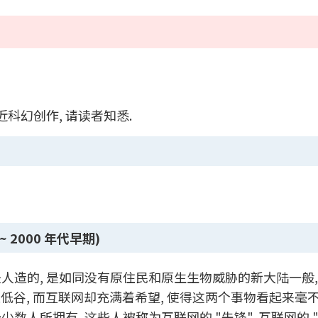
近科幻创作, 请读者知悉.
~ 2000 年代早期)
人造的, 是如同没有原住民和原生生物威胁的新大陆一般,
低谷, 而互联网却充满着希望, 使得这两个事物看起来毫不
人所拥有, 这些人被称为互联网的 "先锋", 互联网的 "缔