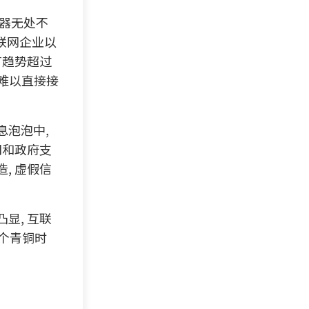
感器无处不
互联网企业以
有趋势超过
也难以直接接
息泡泡中,
司和政府支
, 虚假信
显, 互联
一个青铜时