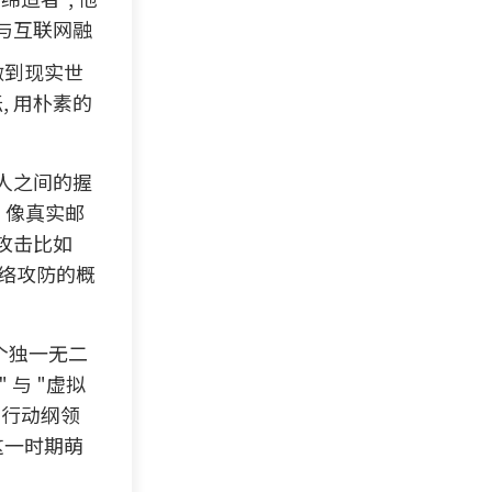
有与互联网融
做到现实世
, 用朴素的
人之间的握
P 像真实邮
攻击比如
网络攻防的概
个独一无二
 与 "虚拟
的行动纲领
在这一时期萌