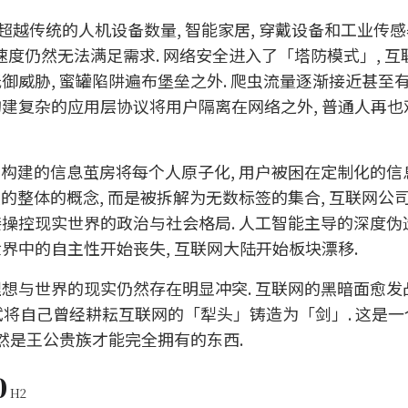
开始超越传统的人机设备数量, 智能家居, 穿戴设备和工业传
, 但普及速度仍然无法满足需求. 网络安全进入了「塔防模式」, 
御威胁, 蜜罐陷阱遍布堡垒之外. 爬虫流量逐渐接近甚至
构建复杂的应用层协议将用户隔离在网络之外, 普通人再
法构建的信息茧房将每个人原子化, 用户被困在定制化的信
的整体的概念, 而是被拆解为无数标签的集合, 互联网公
操控现实世界的政治与社会格局. 人工智能主导的深度伪造
界中的自主性开始丧失, 互联网大陆开始板块漂移.
想与世界的现实仍然存在明显冲突. 互联网的黑暗面愈发凸
开始尝试将自己曾经耕耘互联网的「犁头」铸造为「剑」. 这是
依然是王公贵族才能完全拥有的东西.
0