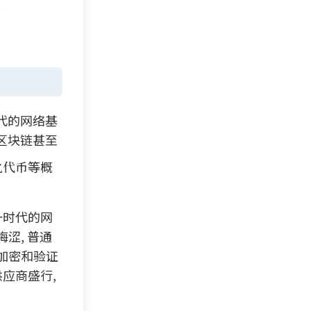
.
时代的网络基
区块链甚至
化代币
等概
一时代的网
涩, 普通
加密和验证
应商盛行,