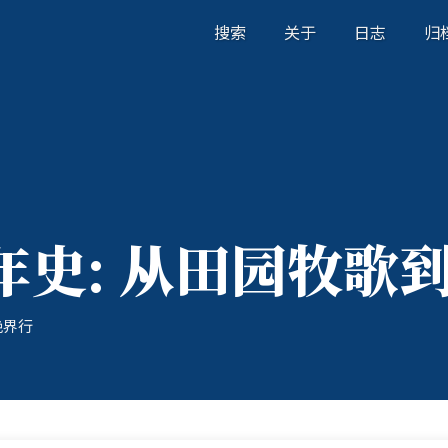
搜索
关于
日志
归
年史: 从田园牧歌
绝界行