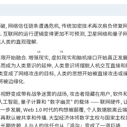
破, 网络信任链条遭遇危机, 传统加密技术再次肩负修复
. 互联网的运行逻辑变得更加不可预测, 卫星网络和量子
人类的直观理解.
AR
VR
界限开始融合.
增强现实
,
虚拟现实
和脑机接口开始真正发展
具而成为人类意识的延伸, 人类意识将摆脱人机交互直接和
变成了网络攻击的目标, 人类的思想开始被直接攻击或操
被边缘化.
视野变成带有战争迷雾的战场, 攻击者隐藏在用户, 软件和
工智能, 量子计算和 "数字幽灵" 的载体 —— 联网硬件,
步发展, Web 1.0 时代的构想被颠覆, 个人数据脱离云
再默认被共享和传播. 大型经济体将数字主权与国家主权并
于长期依赖, 人与人的信任也从「鸿沟」变成了一道巨墙,