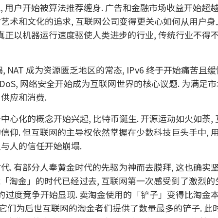
, 用户开始被算法推荐缠身. 广告和金融市场收益开始超
对艺术和文化的追求, 互联网公司变得更关心如何从用户身
个真正以机器运行速度驱使人类进步的行业, 传统行业不得
, NAT 成为资源匮乏地区的常态, IPv6 终于开始痛苦且
DoS, 网络安全开始成为互联网世界的核心议题. 为满足市
供应和消费.
中心化的概念开始兴起, 比特币诞生. 开源运动如火如荼,
信仰. 但互联网的主导权依然掌握在少数科技巨头手中, 
人与人的信任开始崩塌.
代. 有部分人奉黄金时代的先驱为神而去膜拜, 这也确实
能「淘金」的时代已经过去, 互联网第一次感受到了激烈的
始的过度竞争开始显现. 卖淘金使用的「铲子」变得比淘金
, 它们为后世互联网的淘金者们提供了数量最多的铲子. 此时