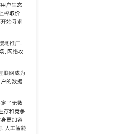
越用户生态
上榨取价
不开始寻求
缓慢地推广.
场, 网络攻
 互联网成为
用户的数据
坚定了无数
生存和竞争
本身更加容
, 人工智能