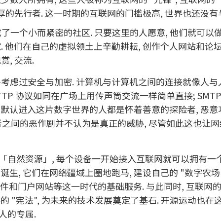
雄厚的先行者. 这一时期的互联网的门槛极高, 世界也还没
成了一个小而紧密的社区. 只要这里的人愿意, 他们就可以
. 他们在自己的虚拟领土上辛勤耕耘, 创作个人网站和论坛
, 交流.
多考虑过安全与加密. 计算机与计算机之间的连接就像人与
TTP 协议如同在广场上用传声筒交流一样简单直接; SMT
们默认进入这片数字世界的人都是怀着善意的探险者, 恶意
好者之间的恶作剧并不认为是真正的威胁, 尽管如此这也让
的「自然资源」, 每个设备一开始接入互联网就可以拥有一
生, 它们在网络疆域上圈地跑马, 建设自己的 "数字农场"
子邮件和门户网站等这一时代的基础服务. 与此同时, 互联网
界的 "宪法", 为未来的技术发展奠定了基石. 开源运动也
数人的专属.