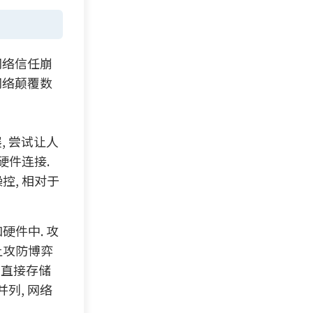
网络信任崩
网络颠覆数
, 尝试让人
硬件连接.
控, 相对于
硬件中. 攻
 让攻防博弈
端直接存储
列, 网络