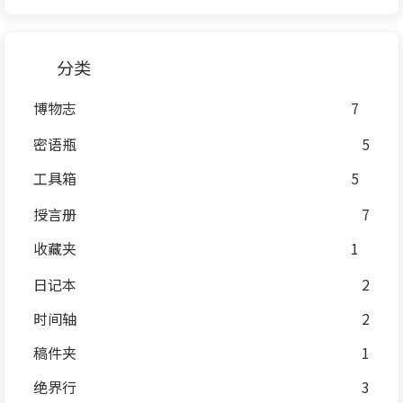
分类
博物志
7
密语瓶
5
工具箱
5
授言册
7
收藏夹
1
日记本
2
时间轴
2
稿件夹
1
绝界行
3