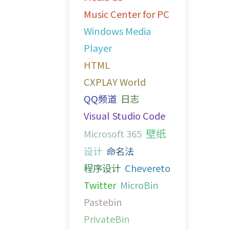
Music Center for PC
Windows Media
Player
HTML
CXPLAY World
QQ频道
日志
Visual Studio Code
壁纸
Microsoft 365
设计
命名法
程序设计
Chevereto
Twitter
MicroBin
Pastebin
PrivateBin