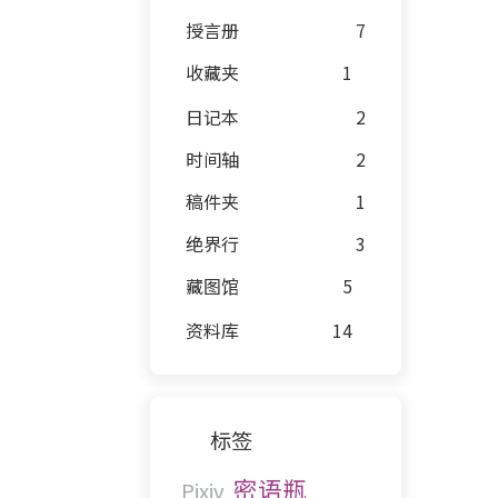
授言册
7
收藏夹
1
日记本
2
时间轴
2
稿件夹
1
绝界行
3
藏图馆
5
资料库
14
标签
密语瓶
Pixiv