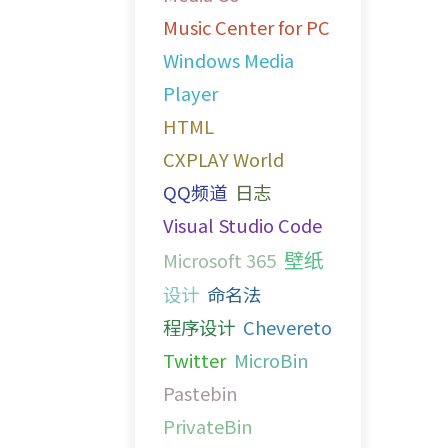
Music Center for PC
Windows Media
Player
HTML
CXPLAY World
QQ频道
日志
Visual Studio Code
壁纸
Microsoft 365
设计
命名法
程序设计
Chevereto
Twitter
MicroBin
Pastebin
PrivateBin