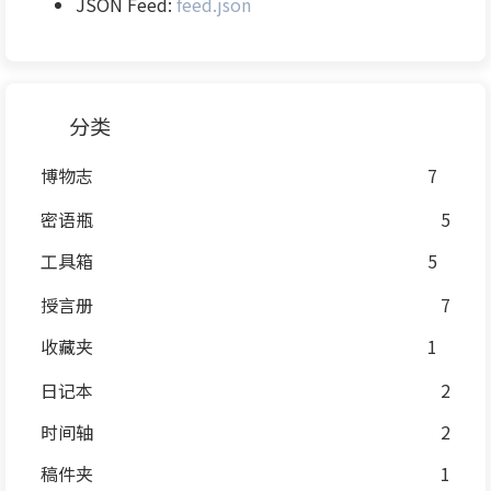
JSON Feed:
feed.json
分类
博物志
7
密语瓶
5
工具箱
5
授言册
7
收藏夹
1
日记本
2
时间轴
2
稿件夹
1