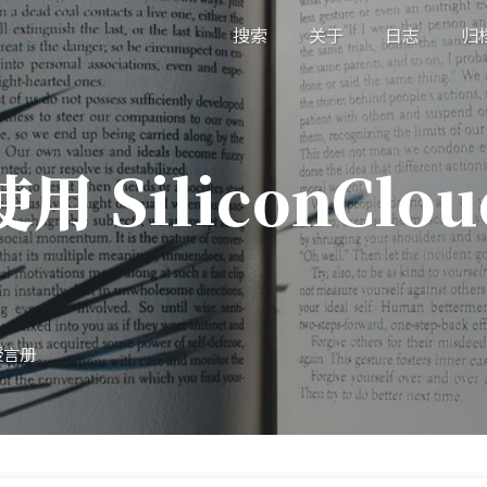
搜索
关于
日志
归
SiliconClou
授言册