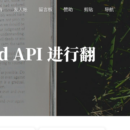
档
友人帐
留言板
赞助
剪贴
导航
d API 进行翻