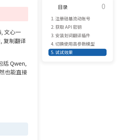
0
目录
1.
注册硅基流动账号
2.
获取 API 密钥
, 文心一
3.
安装划词翻译插件
读, 复制翻译
4.
切换使用高参数模型
5.
试试效果
括 Qwen,
, 当然也能直接